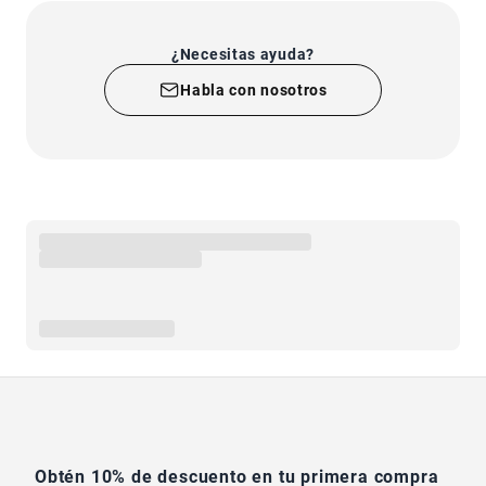
croquetones en el orificio correspondiente, la
pelota libera la comida poco a poco mientras el
gato juega, favoreciendo una ingesta más lenta y
¿Necesitas ayuda?
consciente y apoyando así una digestión
equilibrada y el control del peso.
Habla con nosotros
El resultado es una actividad estimulante que
ayuda a reducir el aburrimiento y a mantener al
gato mentalmente activo. Fácil de llenar y sencilla
de limpiar, es el accesorio ideal para enriquecer la
rutina diaria con un toque de juego inteligente.
Obtén 10% de descuento en tu primera compra