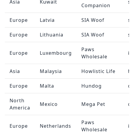
Asia
Kuwait
sa
Companion
Europe
Latvia
SIA Woof
sa
Europe
Lithuania
SIA Woof
sa
Paws
Europe
Luxembourg
in
Wholesale
Asia
Malaysia
Howlistic Life
he
Europe
Malta
Hundog
c
North
Mexico
Mega Pet
c
America
Paws
Europe
Netherlands
in
Wholesale