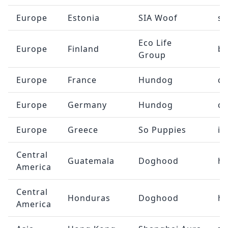
Europe
Estonia
SIA Woof
sa
Eco Life
Europe
Finland
bo
Group
Europe
France
Hundog
c
Europe
Germany
Hundog
c
Europe
Greece
So Puppies
in
Central
Guatemala
Doghood
h
America
Central
Honduras
Doghood
h
America