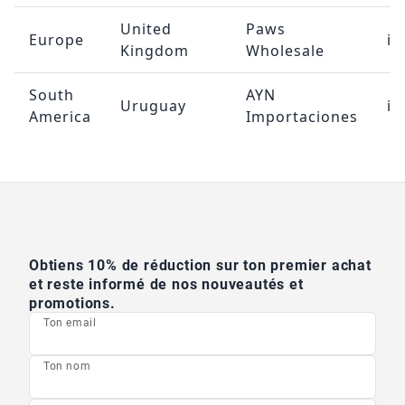
United
Paws
Europe
in
Kingdom
Wholesale
South
AYN
Uruguay
im
America
Importaciones
Obtiens 10% de réduction sur ton premier achat
et reste informé de nos nouveautés et
promotions.
Ton email
Ton nom