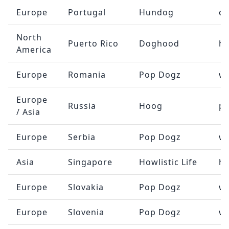
Europe
Portugal
Hundog
c
North
Puerto Rico
Doghood
h
America
Europe
Romania
Pop Dogz
w
Europe
Russia
Hoog
pa
/ Asia
Europe
Serbia
Pop Dogz
w
Asia
Singapore
Howlistic Life
he
Europe
Slovakia
Pop Dogz
w
Europe
Slovenia
Pop Dogz
w