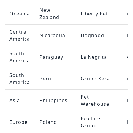
New
Oceania
Liberty Pet
in
Zealand
Central
Nicaragua
Doghood
h
America
South
Paraguay
La Negrita
co
America
South
Peru
Grupo Kera
m
America
Pet
Asia
Philippines
hi
Warehouse
Eco Life
Europe
Poland
bo
Group