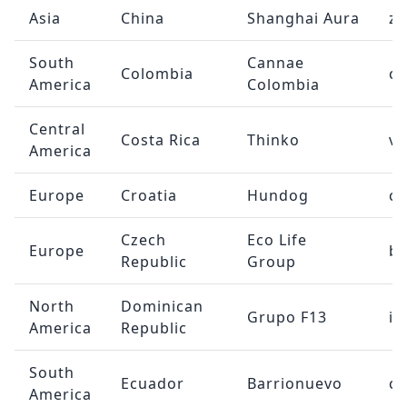
Asia
China
Shanghai Aura
ze
South
Cannae
Colombia
co
America
Colombia
Central
Costa Rica
Thinko
ve
America
Europe
Croatia
Hundog
c
Czech
Eco Life
Europe
bo
Republic
Group
North
Dominican
Grupo F13
in
America
Republic
South
Ecuador
Barrionuevo
ca
America