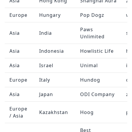
Asia
Hong Kong
Shanghai Aura
ze
Europe
Hungary
Pop Dogz
w
Paws
Asia
India
sa
Unlimited
Asia
Indonesia
Howlistic Life
he
Asia
Israel
Unimal
in
Europe
Italy
Hundog
c
Asia
Japan
ODI Company
ze
Europe
Kazakhstan
Hoog
pa
/ Asia
Best