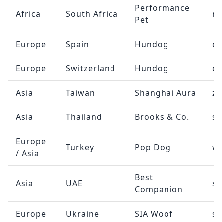
Performance
Africa
South Africa
ri
Pet
Europe
Spain
Hundog
c
Europe
Switzerland
Hundog
c
Asia
Taiwan
Shanghai Aura
ze
Asia
Thailand
Brooks & Co.
sa
Europe
Turkey
Pop Dog
wh
/ Asia
Best
Asia
UAE
sa
Companion
Europe
Ukraine
SIA Woof
sa