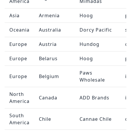
America
Mimadas
Asia
Armenia
Hoog
pa
Oceania
Australia
Dorcy Pacific
sa
Europe
Austria
Hundog
c
Europe
Belarus
Hoog
pa
Paws
Europe
Belgium
in
Wholesale
North
Canada
ADD Brands
in
America
South
Chile
Cannae Chile
co
America