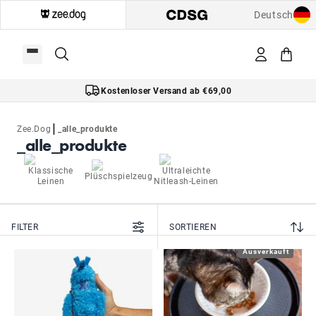
Deutsch
Kostenloser Versand ab €69,00
|
Zee.Dog
_alle_produkte
_alle_produkte
Klassische
Ultraleichte
Plüschspielzeug
Leinen
Nitleash-Leinen
FILTER
SORTIEREN
Ausverkauft