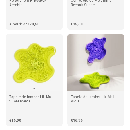
Peitoral em H Reebok
Comedero de Melamina
Aerobic
Reebok Suede
A partir de
€20,50
€15,50
Tapete de lamber Lik.Mat
Tapete de lamber Lik.Mat
fluorescente
Viola
€16,90
€16,90